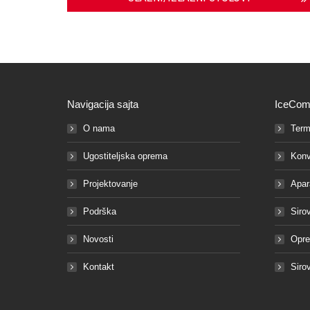
Navigacija sajta
IceCom
O nama
Term
Ugostiteljska oprema
Konv
Projektovanje
Apar
Podrška
Siro
Novosti
Opre
Kontakt
Siro