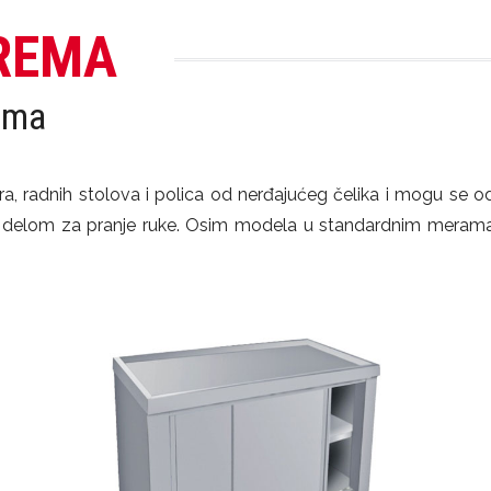
REMA
ema
, radnih stolova i polica od nerđajućeg čelika i mogu se od
nim delom za pranje ruke. Osim modela u standardnim meram