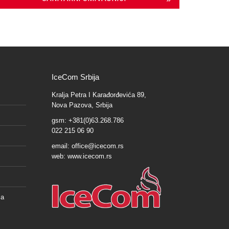
IceCom Srbija
Kralja Petra I Karađorđevića 89,
Nova Pazova, Srbija
gsm: +381(0)63.268.786
022 215 06 90
email:
office@icecom.rs
web:
www.icecom.rs
ša