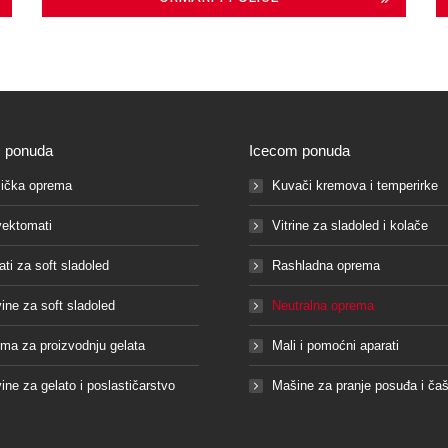
 ponuda
Icecom ponuda
ička oprema
Kuvači kremova i temperirke
ektomati
Vitrine za sladoled i kolače
ati za soft sladoled
Rashladna oprema
vine za soft sladoled
Neutralna oprema
ma za proizvodnju gelata
Mali i pomoćni aparati
vine za gelato i poslastičarstvo
Mašine za pranje posuđa i ča