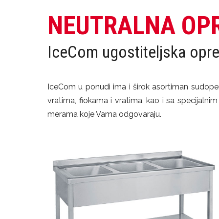
NEUTRALNA OP
IceCom ugostiteljska opr
IceCom u ponudi ima i širok asortiman sudopera
vratima, fiokama i vratima, kao i sa specijal
merama koje Vama odgovaraju.