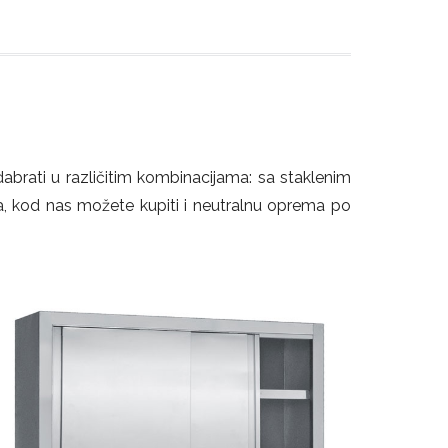
abrati u različitim kombinacijama: sa staklenim
a, kod nas možete kupiti i neutralnu oprema po