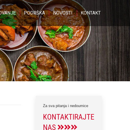
OVANJE
PODRŠKA
NOVOSTI
KONTAKT
Za sva pitanja i nedoumice
KONTAKTIRAJTE
NAS