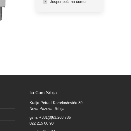
Josper peći na ćumur
IceCom Srbija
Kralja Petra I Karađorđevića 89,
Nova Pazova, Srbija
gsm: +381(0)63.268.786
022 215 06 90