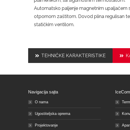
plamenikom, sa sigurnosnim termostatom.
Automatsko paljenje magnetnim upaljačem 
otpornom zaštitom. Dovod plina regulisan t
statičkim ventilom.
TEHNIČKE KARAKTERISTIKE
K
Navigacija sajta
IceCom
O nama
Term
Ugostiteljska oprema
Konv
Projektovanje
Apar