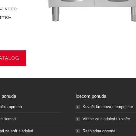
sa vodo-
ermo-
ATALOG
 ponuda
Icecom ponuda
ička oprema
Kuvači kremova i temperirke
ektomati
Vitrine za sladoled i kolače
ati za soft sladoled
Rashladna oprema