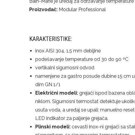
Bain-Marie je uređaj za održavanje temperature g
Proizvođač:
Modular Professional
KARAKTERISTIKE:
inox AISI 304, 1,5 mm debljine
podešavanje temperature od 30 do 90 ºC
vertikalni sigurnosni odvod
namenjene za gastro posude dubine 15 cm u
dim GN 1/1
Električni modeli:
grejači ispod bazena obl
niklom. Sigurnosni termostat detektuje ukolik
usuta voda, a uređaj se upali; manuelno reset
LED indikator za paljenje grejača.
Plinski modeli:
cevasti inox-ni grejači sa sta