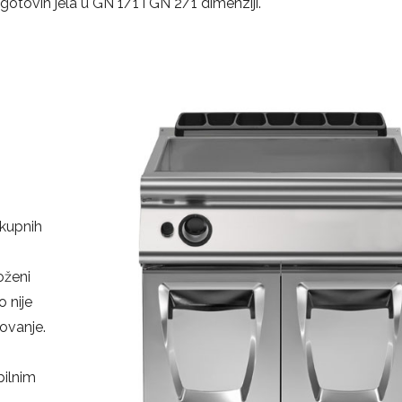
otovih jela u GN 1/1 i GN 2/1 dimenziji.
kupnih
oženi
o nije
ovanje.
bilnim