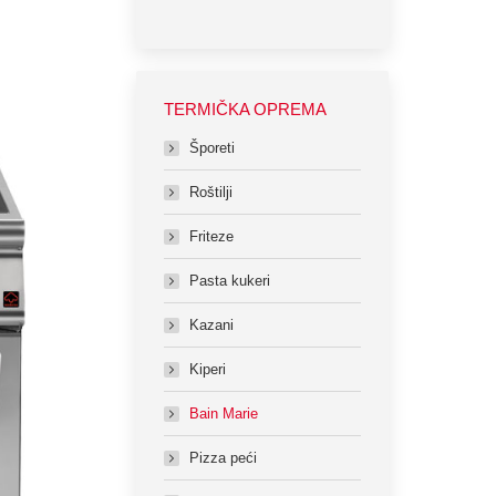
TERMIČKA OPREMA
Šporeti
Roštilji
Friteze
Pasta kukeri
Kazani
Kiperi
Bain Marie
Pizza peći