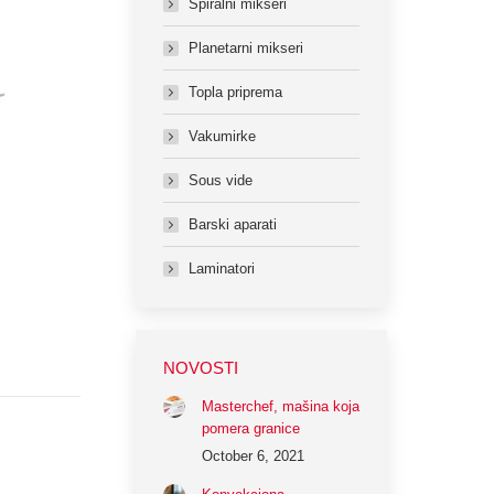
Spiralni mikseri
Planetarni mikseri
Topla priprema
Vakumirke
Sous vide
Barski aparati
Laminatori
NOVOSTI
Masterchef, mašina koja
pomera granice
October 6, 2021