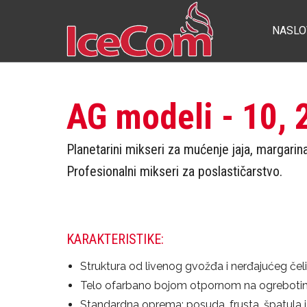
NASLO
AG modeli - 10, 
Planetarini mikseri za mućenje jaja, margarina,
Profesionalni mikseri za poslastičarstvo.
KARAKTERISTIKE:
Struktura od livenog gvožđa i nerđajućeg čeli
Telo ofarbano bojom otpornom na ogrebotin
Standardna oprema: posuda, frusta, špatula i