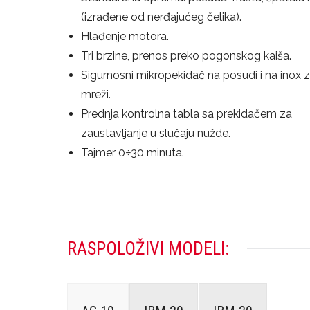
(izrađene od nerđajućeg čelika).
Hlađenje motora.
Tri brzine, prenos preko pogonskog kaiša.
Sigurnosni mikropekidač na posudi i na inox z
mreži.
Prednja kontrolna tabla sa prekidačem za
zaustavljanje u slučaju nužde.
Tajmer 0÷30 minuta.
RASPOLOŽIVI MODELI: