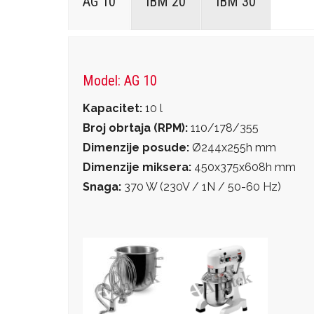
AG 10
IBM 20
IBM 30
Model: AG 10
Kapacitet:
10 l
Broj obrtaja (RPM):
110/178/355
Dimenzije posude:
Ø244x255h mm
Dimenzije miksera:
450x375x608h mm
Snaga:
370 W (230V / 1N / 50-60 Hz)