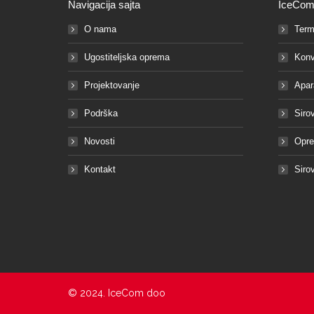
Navigacija sajta
IceCom
O nama
Term
Ugostiteljska oprema
Konv
Projektovanje
Apar
Podrška
Siro
Novosti
Opre
Kontakt
Siro
© 2024. IceCom doo