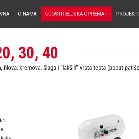
VNA
O NAMA
UGOSTITELJSKA OPREMA
PROJEKT
20, 30, 40
 filova, kremova, šlaga i “lakših” vrsta testa (poput patišp
ka.
e.
 kuka