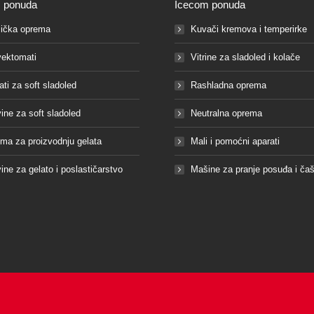
 ponuda
Icecom ponuda
ička oprema
Kuvači kremova i temperirke
ektomati
Vitrine za sladoled i kolače
ati za soft sladoled
Rashladna oprema
vine za soft sladoled
Neutralna oprema
ma za proizvodnju gelata
Mali i pomoćni aparati
vine za gelato i poslastičarstvo
Mašine za pranje posuđa i ča