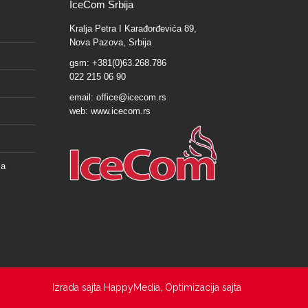
IceCom Srbija
Kralja Petra I Karađorđevića 89,
Nova Pazova, Srbija
gsm: +381(0)63.268.786
022 215 06 90
email:
office@icecom.rs
web:
www.icecom.rs
ša
Izrada sajta
HappyMedia
,
Optimizacija sajta