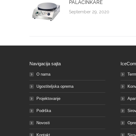
PALAČINKARE
September 29, 2020
Navigacija sajta
IceCom
O nama
Term
Ugostiteljska oprema
Konv
Projektovanje
Apar
Podrška
Siro
Novosti
Opre
Kontakt
Siro