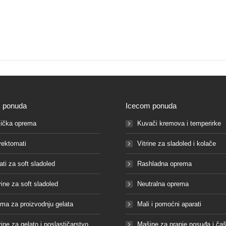
 ponuda
Icecom ponuda
ička oprema
Kuvači kremova i temperirke
ektomati
Vitrine za sladoled i kolače
ati za soft sladoled
Rashladna oprema
vine za soft sladoled
Neutralna oprema
ma za proizvodnju gelata
Mali i pomoćni aparati
vine za gelato i poslastičarstvo
Mašine za pranje posuđa i ča