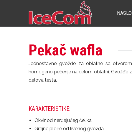
NASLO
Pekač wafla
Jednostavno gvožđe za oblatne sa otvorom 
homogeno pečenje na celom oblatni. Gvožđe za o
delova testa.
KARAKTERISTIKE:
Okvir od nerđajućeg čelika
Grejne ploče od livenog gvožđa