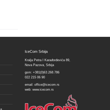
IceCom Srbija
Kralja Petra I Karađorđevića 89,
Nova Pazova, Srbija
gsm: +381(0)63.268.786
022 215 06 90
email:
office@icecom.rs
web:
www.icecom.rs
ša