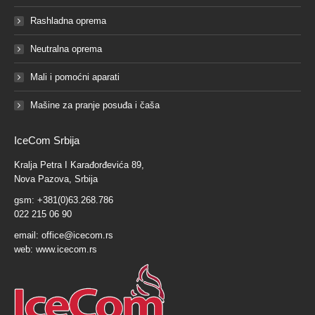
Rashladna oprema
Neutralna oprema
Mali i pomoćni aparati
Mašine za pranje posuđa i čaša
IceCom Srbija
Kralja Petra I Karađorđevića 89,
Nova Pazova, Srbija
gsm: +381(0)63.268.786
022 215 06 90
email:
office@icecom.rs
web:
www.icecom.rs