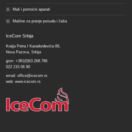
Mali i pomoćni aparati
Mašine za pranje posuđa i čaša
IceCom Srbija
Kralja Petra I Karađorđevića 89,
Nova Pazova, Srbija
gsm: +381(0)63.268.786
022 215 06 90
email:
office@icecom.rs
web:
www.icecom.rs